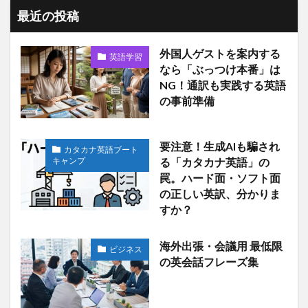
最近の投稿
外国人ゲストを案内する
英語学習
なら「ぶっつけ本番」は
NG！通訳も実践する英語
の事前準備
要注意！生成AIも騙され
カタカナ英語ブート
キャンプ
る「カタカナ英語」の
罠。ハード面・ソフト面
の正しい英訳、分かりま
すか？
海外出張・会議用 最低限
ビジネス
の英会話フレーズ集