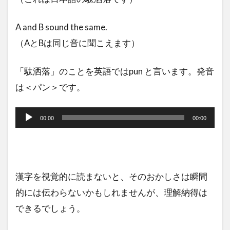
A and B sound the same.
（AとBは同じ音に聞こえます）
「駄洒落」のことを英語ではpun と言います。発音
は＜パン＞です。
音
声
00:00
00:00
プ
レ
ー
漢字を視覚的に読まないと、そのおかしさは瞬間
ヤ
的には伝わらないかもしれませんが、理解納得は
ー
できるでしょう。