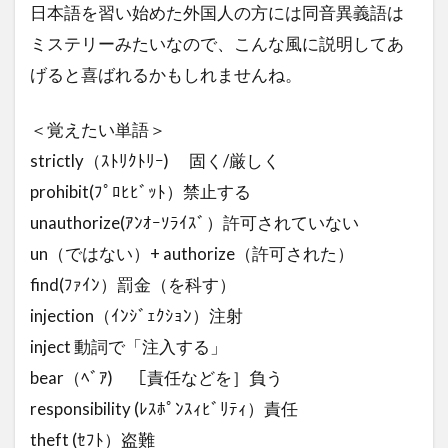
日本語を習い始めた外国人の方には同音異義語は
ミステリーみたいなので、こんな風に説明してあ
げると喜ばれるかもしれませんね。
＜覚えたい単語＞
strictly（ｽﾄﾘｸﾄﾘｰ) 固く/厳しく
prohibit(ﾌﾟﾛﾋﾋﾞｯﾄ）禁止する
unauthorize(ｱﾝｵｰｿﾗｲｽﾞ）許可されていない
un（ではない）+ authorize（許可された）
find(ﾌｧｲﾝ）罰金（を科す）
injection（ｲﾝｼﾞｪｸｼｮﾝ）注射
inject 動詞で「注入する」
bear（ﾍﾞｱ) ［責任などを］負う
responsibility (ﾚｽﾎﾟﾝｽｨﾋﾞﾘﾃｨ）責任
theft (ｾﾌﾄ）盗難