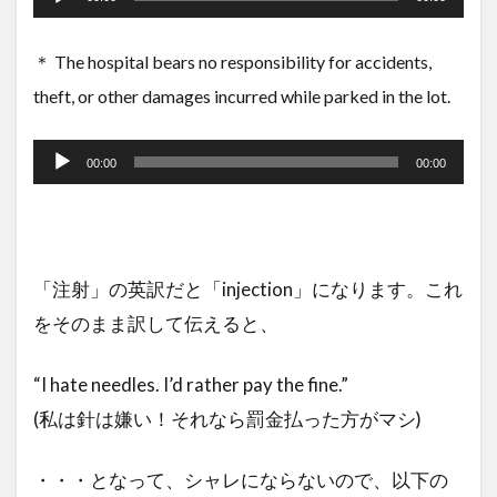
プ
＊ The hospital bears no responsibility for accidents,
レ
theft, or other damages incurred while parked in the lot.
ー
音
ヤ
声
00:00
00:00
ー
プ
レ
ー
「注射」の英訳だと「injection」になります。これ
ヤ
をそのまま訳して伝えると、
ー
“I hate needles. I’d rather pay the fine.”
(私は針は嫌い！それなら罰金払った方がマシ)
・・・となって、シャレにならないので、以下の