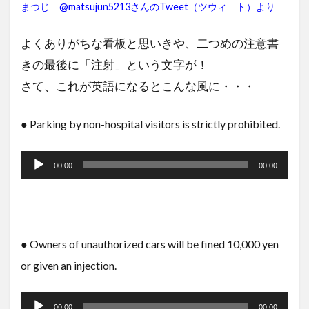
まつじ @matsujun5213さんのTweet（ツウィ―ト）より
よくありがちな看板と思いきや、二つめの注意書
きの最後に「注射」という文字が！
さて、これが英語になるとこんな風に・・・
● Parking by non-hospital visitors is strictly prohibited.
音
声
00:00
00:00
プ
レ
ー
● Owners of unauthorized cars will be fined 10,000 yen
ヤ
or given an injection.
ー
音
声
00:00
00:00