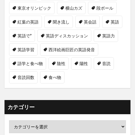
東京オリンピック
横山カズ
段ボール
紅葉の英語
聞き流し
英会話
英語
英語で"
英語ディスカッション
英語力
英語学習
西洋絵画巨匠の英語発音
語学と食べ物
陰性
陽性
音読
音読回数
食べ物
カテゴリー