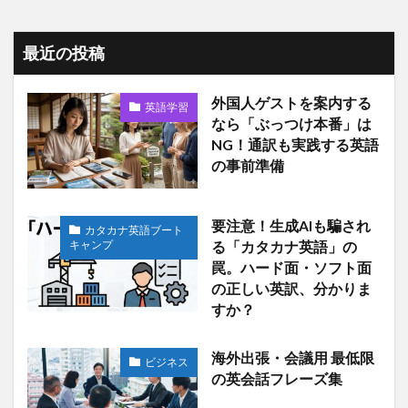
最近の投稿
外国人ゲストを案内する
英語学習
なら「ぶっつけ本番」は
NG！通訳も実践する英語
の事前準備
要注意！生成AIも騙され
カタカナ英語ブート
キャンプ
る「カタカナ英語」の
罠。ハード面・ソフト面
の正しい英訳、分かりま
すか？
海外出張・会議用 最低限
ビジネス
の英会話フレーズ集