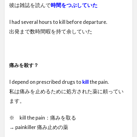
彼は雑誌を読んで
時間をつぶしていた
I had several hours to kill before departure.
出発まで数時間暇を持て余していた
痛みを殺す？
I depend on prescribed drugs to
kill
the pain.
私は痛みを止めるために処方された薬に頼ってい
ます。
※ kill the pain：痛みを取る
→ painkiller 痛み止めの薬