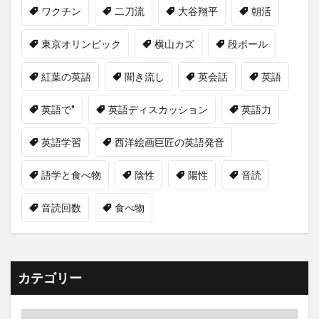
ワクチン
二刀流
大谷翔平
朝活
東京オリンピック
横山カズ
段ボール
紅葉の英語
聞き流し
英会話
英語
英語で"
英語ディスカッション
英語力
英語学習
西洋絵画巨匠の英語発音
語学と食べ物
陰性
陽性
音読
音読回数
食べ物
カテゴリー