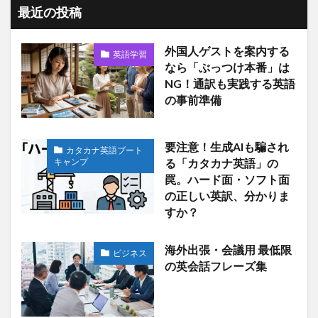
最近の投稿
外国人ゲストを案内する
英語学習
なら「ぶっつけ本番」は
NG！通訳も実践する英語
の事前準備
要注意！生成AIも騙され
カタカナ英語ブート
キャンプ
る「カタカナ英語」の
罠。ハード面・ソフト面
の正しい英訳、分かりま
すか？
海外出張・会議用 最低限
ビジネス
の英会話フレーズ集