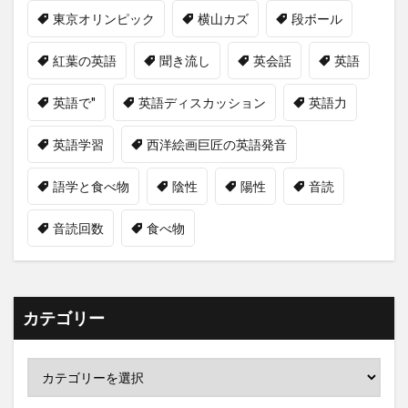
東京オリンピック
横山カズ
段ボール
紅葉の英語
聞き流し
英会話
英語
英語で"
英語ディスカッション
英語力
英語学習
西洋絵画巨匠の英語発音
語学と食べ物
陰性
陽性
音読
音読回数
食べ物
カテゴリー