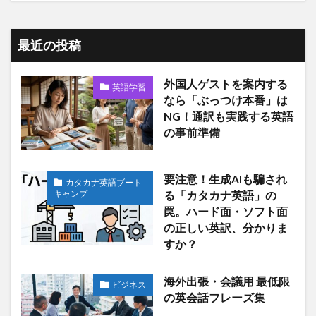
最近の投稿
外国人ゲストを案内する
英語学習
なら「ぶっつけ本番」は
NG！通訳も実践する英語
の事前準備
要注意！生成AIも騙され
カタカナ英語ブート
キャンプ
る「カタカナ英語」の
罠。ハード面・ソフト面
の正しい英訳、分かりま
すか？
海外出張・会議用 最低限
ビジネス
の英会話フレーズ集