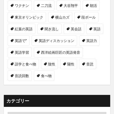
ワクチン
二刀流
大谷翔平
朝活
東京オリンピック
横山カズ
段ボール
紅葉の英語
聞き流し
英会話
英語
英語で"
英語ディスカッション
英語力
英語学習
西洋絵画巨匠の英語発音
語学と食べ物
陰性
陽性
音読
音読回数
食べ物
カテゴリー