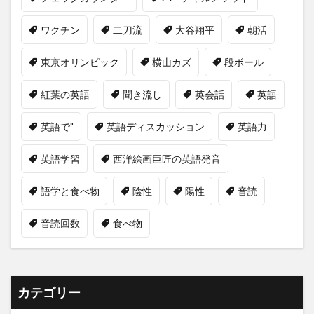
ワクチン
二刀流
大谷翔平
朝活
東京オリンピック
横山カズ
段ボール
紅葉の英語
聞き流し
英会話
英語
英語で"
英語ディスカッション
英語力
英語学習
西洋絵画巨匠の英語発音
語学と食べ物
陰性
陽性
音読
音読回数
食べ物
カテゴリー