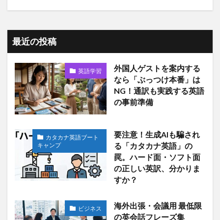
最近の投稿
外国人ゲストを案内する
英語学習
なら「ぶっつけ本番」は
NG！通訳も実践する英語
の事前準備
要注意！生成AIも騙され
カタカナ英語ブート
キャンプ
る「カタカナ英語」の
罠。ハード面・ソフト面
の正しい英訳、分かりま
すか？
海外出張・会議用 最低限
ビジネス
の英会話フレーズ集