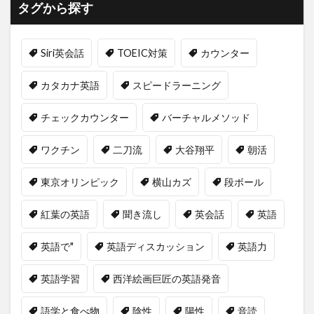
タグから探す
Siri英会話
TOEIC対策
カウンター
カタカナ英語
スピードラーニング
チェックカウンター
バーチャルメソッド
ワクチン
二刀流
大谷翔平
朝活
東京オリンピック
横山カズ
段ボール
紅葉の英語
聞き流し
英会話
英語
英語で"
英語ディスカッション
英語力
英語学習
西洋絵画巨匠の英語発音
語学と食べ物
陰性
陽性
音読