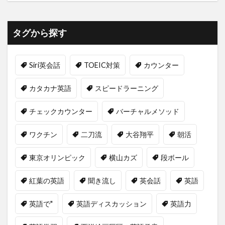
タグから探す
Siri英会話
TOEIC対策
カウンター
カタカナ英語
スピードラーニング
チェックカウンター
バーチャルメソッド
ワクチン
二刀流
大谷翔平
朝活
東京オリンピック
横山カズ
段ボール
紅葉の英語
聞き流し
英会話
英語
英語で"
英語ディスカッション
英語力