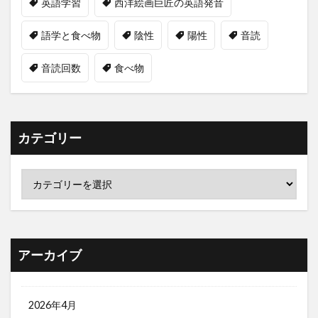
英語学習
西洋絵画巨匠の英語発音
語学と食べ物
陰性
陽性
音読
音読回数
食べ物
カテゴリー
アーカイブ
2026年4月