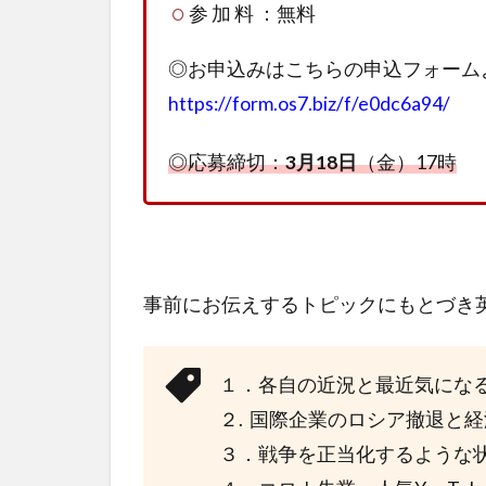
参 加 料 ：無料
◎お申込みはこちらの申込フォーム
https://form.os7.biz/f/e0dc6a94/
◎応募締切：
3月18日
（金）17時
事前にお伝えするトピックにもとづき
１．各自の近況と最近気にな
２. 国際企業のロシア撤退と
３．戦争を正当化するような