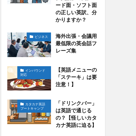
ード面・ソフト面
の正しい英訳、分
かりますか？
海外出張・会議用
ビジネス
最低限の英会話フ
レーズ集
【英語メニューの
インバウンド
対応
「ステーキ」は要
注意！】
「ドリンクバー」
カタカナ英語
ブートキャンプ
は英語で通じる
の？【怪しいカタ
カナ英語に迫る】