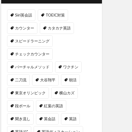
Siri英会話
TOEIC対策
カウンター
カタカナ英語
スピードラーニング
チェックカウンター
バーチャルメソッド
ワクチン
二刀流
大谷翔平
朝活
東京オリンピック
横山カズ
段ボール
紅葉の英語
聞き流し
英会話
英語
英語で"
英語ディスカッション