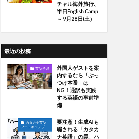
チャル海外旅行、
半日English Camp
～ 9月28日(土）
最近の投稿
外国人ゲストを案
英語学習
内するなら「ぶっ
つけ本番」は
NG！通訳も実践
する英語の事前準
備
要注意！生成AIも
カタカナ英語
ブートキャンプ
騙される「カタカ
ナ英語」の罠。ハ