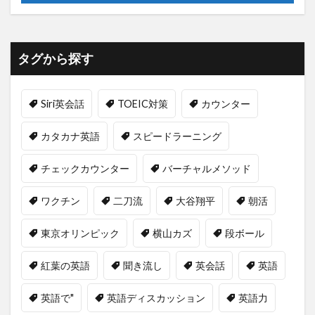
タグから探す
Siri英会話
TOEIC対策
カウンター
カタカナ英語
スピードラーニング
チェックカウンター
バーチャルメソッド
ワクチン
二刀流
大谷翔平
朝活
東京オリンピック
横山カズ
段ボール
紅葉の英語
聞き流し
英会話
英語
英語で"
英語ディスカッション
英語力