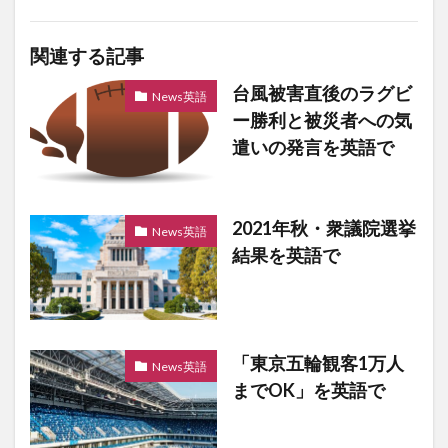
関連する記事
台風被害直後のラグビ
News英語
ー勝利と被災者への気
遣いの発言を英語で
2021年秋・衆議院選挙
News英語
結果を英語で
「東京五輪観客1万人
News英語
までOK」を英語で