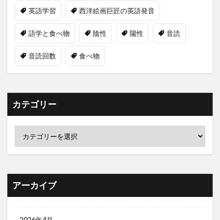
英語学習
西洋絵画巨匠の英語発音
語学と食べ物
陰性
陽性
音読
音読回数
食べ物
カテゴリー
アーカイブ
2026年4月