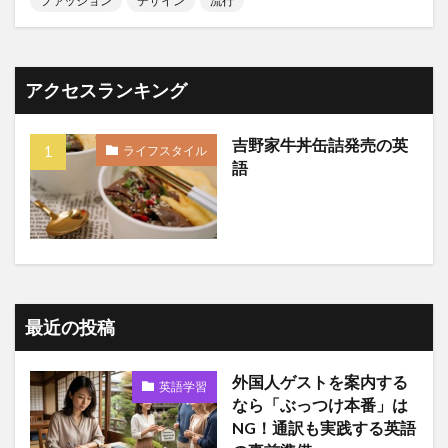
ファッション
デザイン
流行
アクセスランキング
吉野家牛丼缶詰発売の英
ライフスタイル
語
最近の投稿
外国人ゲストを案内する
英語学習
なら「ぶっつけ本番」は
NG！通訳も実践する英語