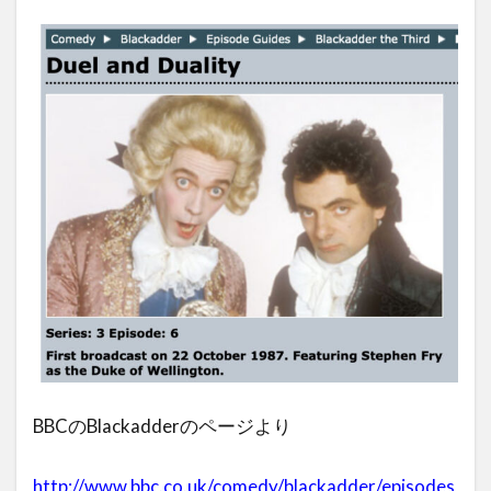
BBCのBlackadderのページより
http://www.bbc.co.uk/comedy/blackadder/episodes