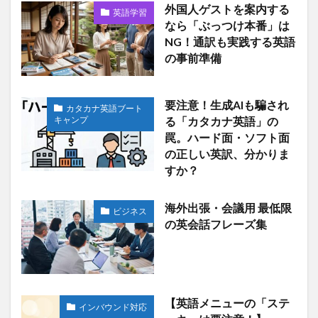
外国人ゲストを案内する
英語学習
なら「ぶっつけ本番」は
NG！通訳も実践する英語
の事前準備
要注意！生成AIも騙され
カタカナ英語ブート
キャンプ
る「カタカナ英語」の
罠。ハード面・ソフト面
の正しい英訳、分かりま
すか？
海外出張・会議用 最低限
ビジネス
の英会話フレーズ集
【英語メニューの「ステ
インバウンド対応