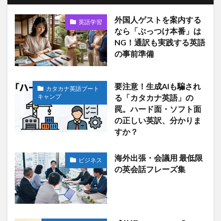
外国人ゲストを案内する
英語学習
なら「ぶっつけ本番」は
NG！通訳も実践する英語
の事前準備
要注意！生成AIも騙され
カタカナ英語ブート
キャンプ
る「カタカナ英語」の
罠。ハード面・ソフト面
の正しい英訳、分かりま
すか？
海外出張・会議用 最低限
ビジネス
の英会話フレーズ集