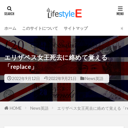
ホーム
このサイトについて
サイトマップ
エリザベス女王死去に絡めて覚える
「replace」
2022年9月12日
2022年9月21日
News英語
HOME
News英語
エリザベス女王死去に絡めて覚える「rep