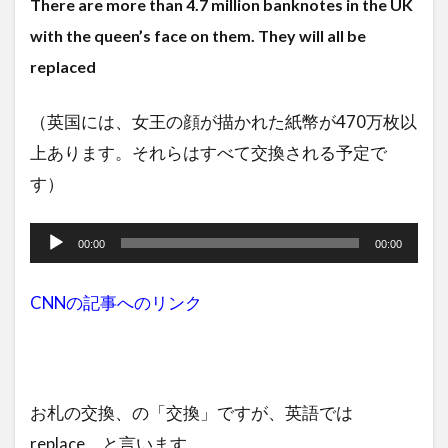
There are more than 4.7 million banknotes in the UK
with the queen’s face on them. They will all be
replaced
（英国には、女王の顔が描かれた紙幣が470万枚以
上あります。それらはすべて交換される予定で
す）
音
声
00:00
00:00
プ
CNNの記事へのリンク
レ
ー
ヤ
ー
お札の交換、の「交換」ですが、英語では
replace と言います。