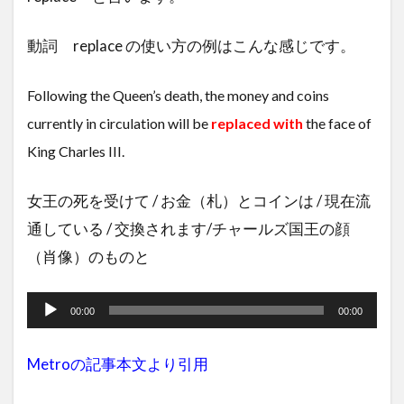
動詞 replace の使い方の例はこんな感じです。
Following the Queen’s death, the money and coins
currently in circulation will be
replaced with
the face of
King Charles III.
女王の死を受けて / お金（札）とコインは / 現在流
通している / 交換されます/チャールズ国王の顔
（肖像）のものと
音
声
00:00
00:00
プ
Metroの記事本文より引用
レ
ー