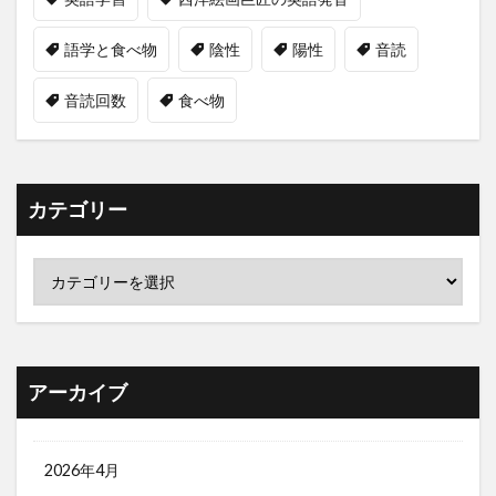
語学と食べ物
陰性
陽性
音読
音読回数
食べ物
カテゴリー
アーカイブ
2026年4月