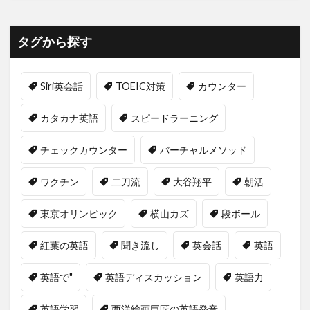
タグから探す
Siri英会話
TOEIC対策
カウンター
カタカナ英語
スピードラーニング
チェックカウンター
バーチャルメソッド
ワクチン
二刀流
大谷翔平
朝活
東京オリンピック
横山カズ
段ボール
紅葉の英語
聞き流し
英会話
英語
英語で"
英語ディスカッション
英語力
英語学習
西洋絵画巨匠の英語発音