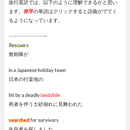
改行直訳では、以下のように理解できるかと思い
ます。
赤字
の単語はクリックすると語義がでてく
るようになっています。
ｰｰｰｰｰｰｰｰｰｰｰｰｰー
Rescuers
救助隊が
in a Japanese holiday town
日本の行楽地の
hit by a deadly
landslide
死者を伴う土砂崩れに見舞われた
searched
for survivors
生存者を探しました