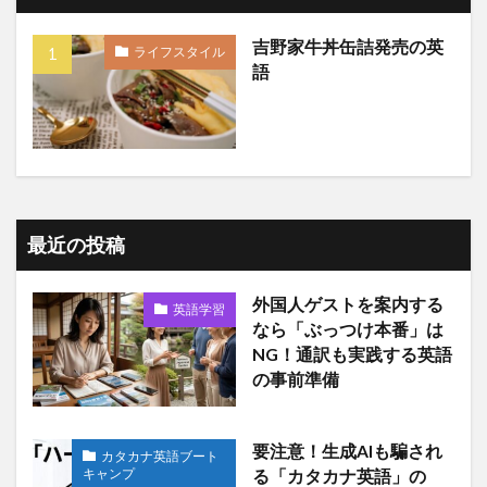
吉野家牛丼缶詰発売の英
ライフスタイル
語
最近の投稿
外国人ゲストを案内する
英語学習
なら「ぶっつけ本番」は
NG！通訳も実践する英語
の事前準備
要注意！生成AIも騙され
カタカナ英語ブート
キャンプ
る「カタカナ英語」の