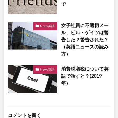
で
女子社員に不適切メー
News英語
ル、ビル・ゲイツは警
告した？警告された？
（英語ニュースの読み
方）
消費税増税について英
News英語
語で話すと？(2019
年）
コメントを書く