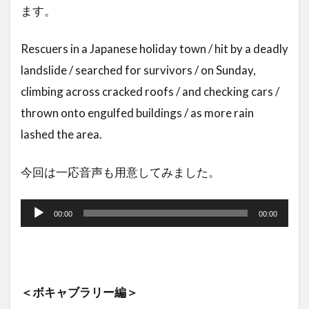
ます。
Rescuers in a Japanese holiday town / hit by a deadly
landslide / searched for survivors / on Sunday,
climbing across cracked roofs / and checking cars /
thrown onto engulfed buildings / as more rain
lashed the area.
今回は一応音声も用意してみました。
音
声
00:00
00:00
プ
レ
ー
＜ボキャブラリー編＞
ヤ