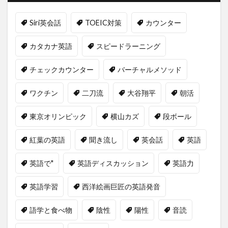
Siri英会話
TOEIC対策
カウンター
カタカナ英語
スピードラーニング
チェックカウンター
バーチャルメソッド
ワクチン
二刀流
大谷翔平
朝活
東京オリンピック
横山カズ
段ボール
紅葉の英語
聞き流し
英会話
英語
英語で"
英語ディスカッション
英語力
英語学習
西洋絵画巨匠の英語発音
語学と食べ物
陰性
陽性
音読