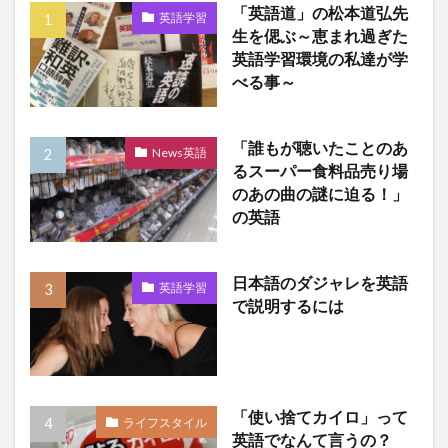
「英語道」の松本道弘先
英語学習
生を偲ぶ～恵まれ過ぎた
英語学習環境の私達が学
べる事～
「誰もが聴いたことのあ
News英語
るスーパー食料品売り場
のあの曲の謎に迫る！」
の英語
日本語のダジャレを英語
英語学習
で説明するには
「使い捨てカイロ」って
ライフスタイル
英語でなんて言うの？