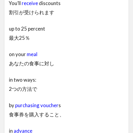
You’ll
receive
discounts
割引が受けられます
up to 25 percent
最大25％
on your
meal
あなたの食事に対し
in two ways:
2つの方法で
by
purchasing
voucher
s
食事券を購入すること、
in
advance