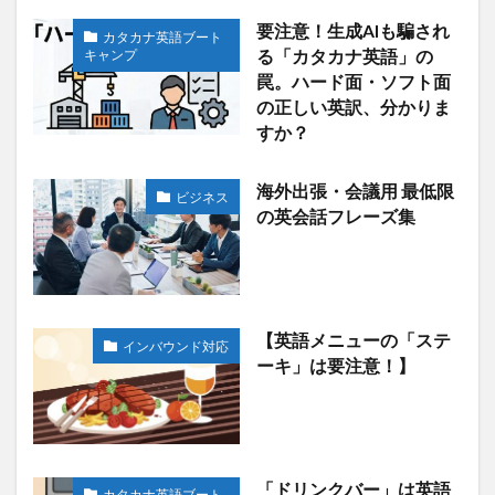
要注意！生成AIも騙され
カタカナ英語ブート
キャンプ
る「カタカナ英語」の
罠。ハード面・ソフト面
の正しい英訳、分かりま
すか？
海外出張・会議用 最低限
ビジネス
の英会話フレーズ集
【英語メニューの「ステ
インバウンド対応
ーキ」は要注意！】
「ドリンクバー」は英語
カタカナ英語ブート