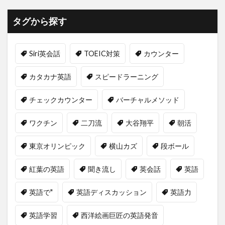
タグから探す
Siri英会話
TOEIC対策
カウンター
カタカナ英語
スピードラーニング
チェックカウンター
バーチャルメソッド
ワクチン
二刀流
大谷翔平
朝活
東京オリンピック
横山カズ
段ボール
紅葉の英語
聞き流し
英会話
英語
英語で"
英語ディスカッション
英語力
英語学習
西洋絵画巨匠の英語発音