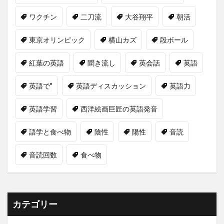
ワクチン
二刀流
大谷翔平
朝活
東京オリンピック
横山カズ
段ボール
紅葉の英語
聞き流し
英会話
英語
英語で"
英語ディスカッション
英語力
英語学習
西洋絵画巨匠の英語発音
語学と食べ物
陰性
陽性
音読
音読回数
食べ物
カテゴリー