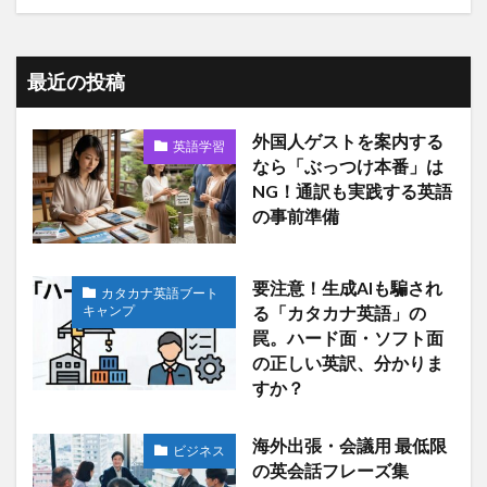
最近の投稿
外国人ゲストを案内する
英語学習
なら「ぶっつけ本番」は
NG！通訳も実践する英語
の事前準備
要注意！生成AIも騙され
カタカナ英語ブート
キャンプ
る「カタカナ英語」の
罠。ハード面・ソフト面
の正しい英訳、分かりま
すか？
海外出張・会議用 最低限
ビジネス
の英会話フレーズ集