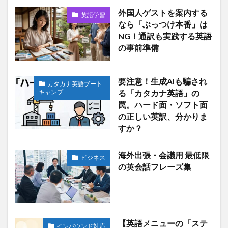
外国人ゲストを案内する
英語学習
なら「ぶっつけ本番」は
NG！通訳も実践する英語
の事前準備
要注意！生成AIも騙され
カタカナ英語ブート
キャンプ
る「カタカナ英語」の
罠。ハード面・ソフト面
の正しい英訳、分かりま
すか？
海外出張・会議用 最低限
ビジネス
の英会話フレーズ集
【英語メニューの「ステ
インバウンド対応