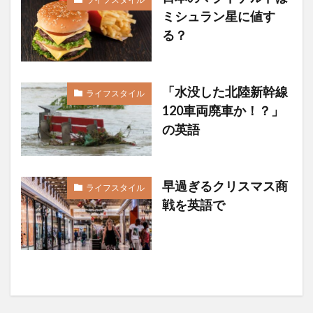
ミシュラン星に値す
る？
「水没した北陸新幹線
ライフスタイル
120車両廃車か！？」
の英語
早過ぎるクリスマス商
ライフスタイル
戦を英語で