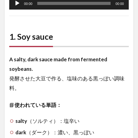
声
00:00
00:00
プ
レ
ー
1.
Soy sauce
ヤ
ー
A salty, dark sauce made from fermented
soybeans.
発酵させた大豆で作る、塩味のある黒っぽい調味
料。
📘
使われている単語：
salty
（ソルティ）：塩辛い
dark
（ダーク）：濃い、黒っぽい