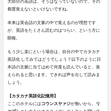
大部分の英語は、そうはなっていないので、その
ー
都度覚えないといけないですね。
本来は英会話の文脈の中で覚えるのが理想です
が、英語をたくさん読むのはつらい、という方に
朗報。
もう少し楽にという場合は、自分の中でカタカナ
英語化 してみてはどうでしょう？以下のように日
本語の文脈に当てはめて何度も読んでいると、覚
えられると思います。できれば声を出して読みま
しょう。
【カタカナ英語化記憶用】
ここのホテルには
コウンスヤァジ
が無いから、
リ