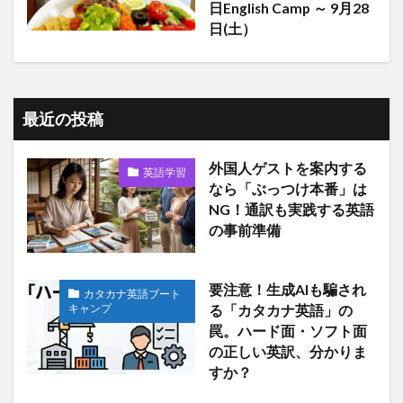
日English Camp ～ 9月28
日(土）
最近の投稿
外国人ゲストを案内する
英語学習
なら「ぶっつけ本番」は
NG！通訳も実践する英語
の事前準備
要注意！生成AIも騙され
カタカナ英語ブート
キャンプ
る「カタカナ英語」の
罠。ハード面・ソフト面
の正しい英訳、分かりま
すか？