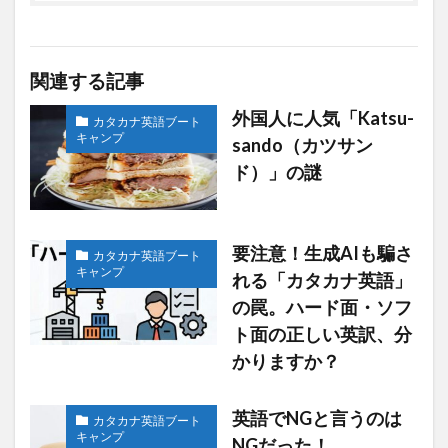
関連する記事
外国人に人気「Katsu-
カタカナ英語ブート
キャンプ
sando（カツサン
ド）」の謎
要注意！生成AIも騙さ
カタカナ英語ブート
キャンプ
れる「カタカナ英語」
の罠。ハード面・ソフ
ト面の正しい英訳、分
かりますか？
英語でNGと言うのは
カタカナ英語ブート
キャンプ
NGだった！