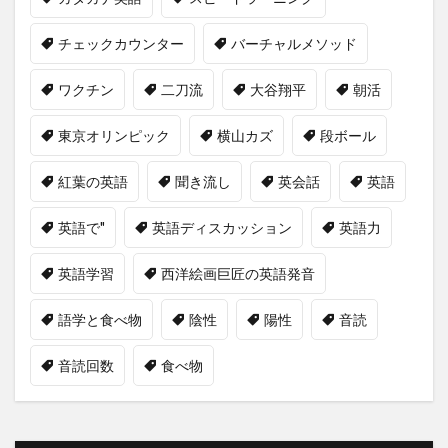
チェックカウンター
バーチャルメソッド
ワクチン
二刀流
大谷翔平
朝活
東京オリンピック
横山カズ
段ボール
紅葉の英語
聞き流し
英会話
英語
英語で"
英語ディスカッション
英語力
英語学習
西洋絵画巨匠の英語発音
語学と食べ物
陰性
陽性
音読
音読回数
食べ物