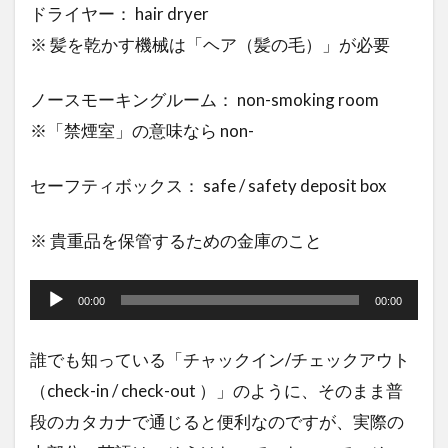
ドライヤー： hair dryer
※ 髪を乾かす機械は「ヘア（髪の毛）」が必要
ノースモーキングルーム： non-smoking room
※「禁煙室」の意味なら non-
セーフティボックス： safe / safety deposit box
※ 貴重品を保管するための金庫のこと
音
声
00:00
00:00
プ
誰でも知っている「チャックイン/チェックアウト
レ
（check-in / check-out ）」のように、そのまま普
ー
段のカタカナで通じると便利なのですが、実際の
ヤ