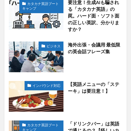
要注意！生成AIも騙され
カタカナ英語ブート
キャンプ
る「カタカナ英語」の
罠。ハード面・ソフト面
の正しい英訳、分かりま
すか？
海外出張・会議用 最低限
ビジネス
の英会話フレーズ集
【英語メニューの「ステ
インバウンド対応
ーキ」は要注意！】
「ドリンクバー」は英語
カタカナ英語ブート
キャンプ
で通じるの？【怪しいカ