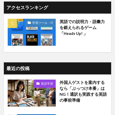
アクセスランキング
英語での説明力・語彙力
学習ツール・IT
を鍛えられるゲーム
「Heads Up! 」
最近の投稿
外国人ゲストを案内する
英語学習
なら「ぶっつけ本番」は
NG！通訳も実践する英語
の事前準備