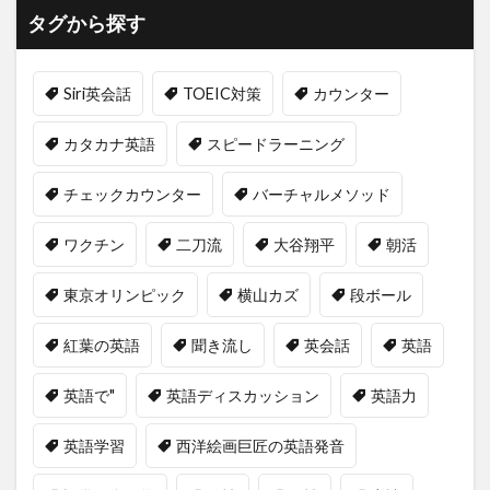
タグから探す
Siri英会話
TOEIC対策
カウンター
カタカナ英語
スピードラーニング
チェックカウンター
バーチャルメソッド
ワクチン
二刀流
大谷翔平
朝活
東京オリンピック
横山カズ
段ボール
紅葉の英語
聞き流し
英会話
英語
英語で"
英語ディスカッション
英語力
英語学習
西洋絵画巨匠の英語発音